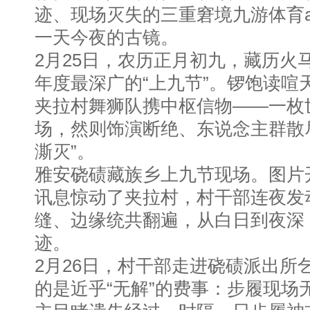
迹、现场灭失的三重窘境九游体育a
一天今夜的古镜。
2月25日，农历正月初九，藏历火
年度最深广的“上九节”。锣饱读喧
夹拉村舞狮队携中枢信物——一枚
场，然则饰演断绝、东说念主群散
澌灭”。
雅安硗碛藏族乡上九节现场。图片
讯息惊动了夹拉村，村干部连夜发
缝、边缘统共翻遍，从白日到夜深
迹。
2月26日，村干部走进硗碛派出所
的是近乎“无解”的费事：步履现场