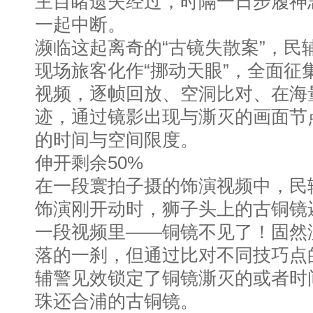
主目睹遗失经过，时隔一日步履神
一起中断。
濒临这起离奇的“古镜失散案”，民
现场旅客化作“挪动天眼”，全面征
视频，逐帧回放、空洞比对、在海
迹，通过镜影出现与澌灭的画面节
的时间与空间限度。
伸开剩余50%
在一段寰拍子摄的饰演视频中，民
饰演刚开动时，狮子头上的古铜镜
一段视频里——铜镜不见了！固然
落的一刹，但通过比对不同技巧点
辅警见效锁定了铜镜澌灭的或者时
珠还合浦的古铜镜。