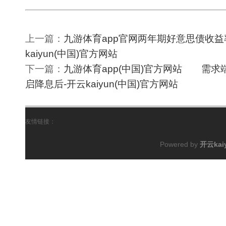
上一篇：
九游体育app官网两年期好意思债收益
kaiyun(中国)官方网站
下一篇：
九游体育app(中国)官方网站 需
启降息后-开云kaiyun(中国)官方网站
友情链接：
Powered by
开云ka