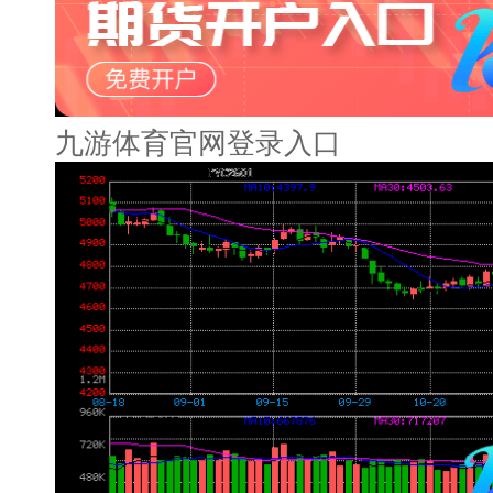
九游体育官网登录入口