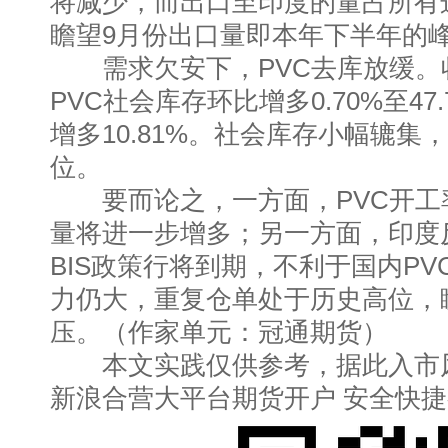
将减少，而出口至印度的量占所有
瞻望9月份出口量即本年下半年的
需求欠安下，PVC去库放缓。收
PVC社会库存环比增多0.70%至4
增多10.81%。社会库存小幅辘集
位。
要而论之，一方面，PVC开工
量将进一步增多；另一方面，印度
BIS政策行将到期，不利于国内P
力仍大，重复仓单处于历史高位，
压。（作家单元：冠通期货）
本文实践仅供参考，据此入市
新浪合营大平台期货开户 安全快