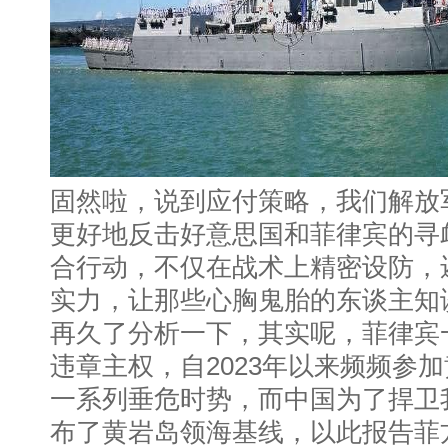
固然啦，说到应付策略，我们解放
更好地反击好意思国和菲律宾的寻
合行动，不仅在战术上精密设防，
实力，让那些心胸鬼胎的东谈主知
再久了分析一下，其实呢，菲律宾
违章主权，自2023年以来频频参
一系列垂危时势，而中国为了捍卫
布了黄岩岛领海基线，以此报告菲