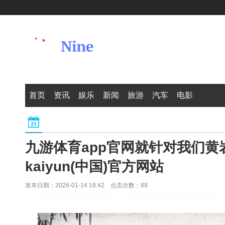
首页
资讯
娱乐
新闻
旅游
汽车
电影
九游体育app官网就针对我们黄
kaiyun(中国)官方网站
发布日期：2026-01-14 18:42 点击次数：89