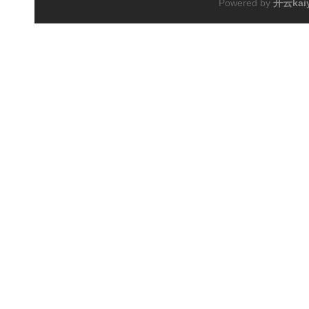
Powered by
开云ka