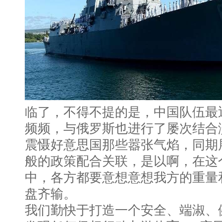
临了，不得不提的是，中国队伍最
频频，与俄罗斯也进行了屡次结合
震慑好意思国那些嚣张气焰，同期
般的政策配合关联，是以啊，在这
中，各方都要意想意想我方的重量
盘齐输。
我们勤快于打造一个安全、端淑、