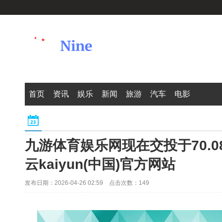
首页
资讯
娱乐
新闻
旅游
汽车
电影
九游体育娱乐网现在交投于70.0
云kaiyun(中国)官方网站
发布日期：2026-04-26 02:59 点击次数：149