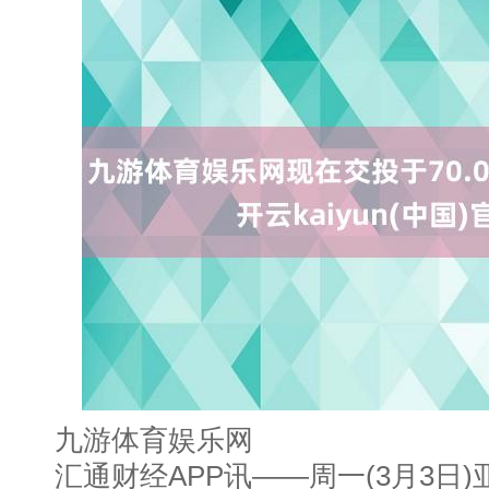
九游体育娱乐网
汇通财经APP讯——周一(3月3日