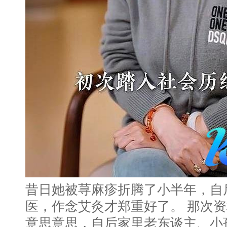
昔日她被荨麻疹折腾了小半年，自
医，作念艾灸才郑重好了。 那次
意思意思，自后家里老东谈主、小