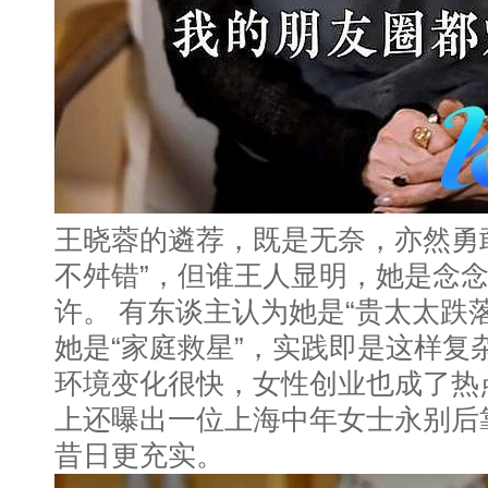
王晓蓉的遴荐，既是无奈，亦然勇敢
不舛错”，但谁王人显明，她是念
许。 有东谈主认为她是“贵太太跌
她是“家庭救星”，实践即是这样复
环境变化很快，女性创业也成了热
上还曝出一位上海中年女士永别后
昔日更充实。