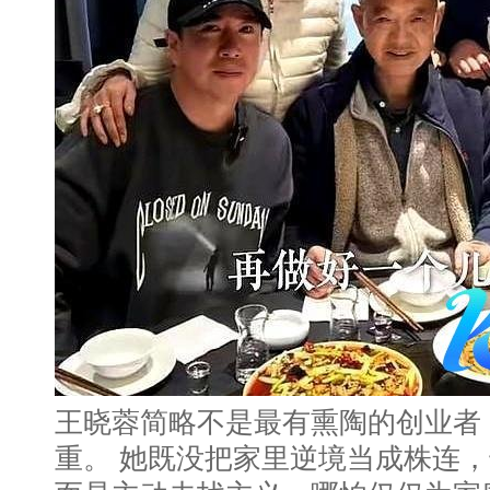
王晓蓉简略不是最有熏陶的创业者
重。 她既没把家里逆境当成株连