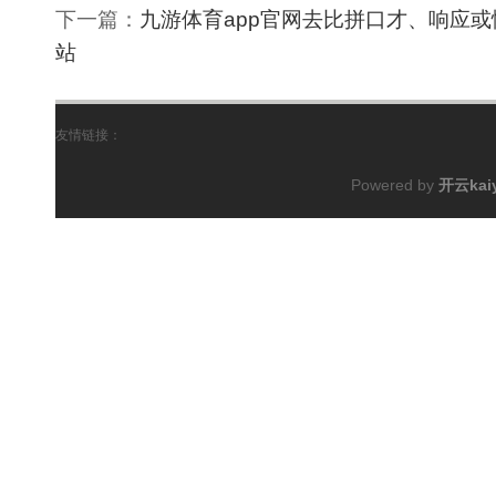
下一篇：
九游体育app官网去比拼口才、响应或情感
站
友情链接：
Powered by
开云ka