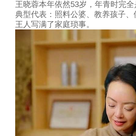
王晓蓉本年依然53岁，年青时完全
典型代表：照料公婆、教养孩子、
王人写满了家庭琐事。