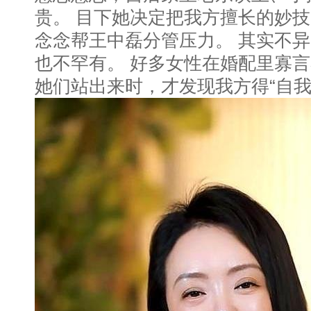
贵。 目下她决定把我方擅长的妙
念念帮王中磊分管压力。 其实不
也不罕有。 好多女性在婚配里寡
她们站出来时，才发现我方得“自我