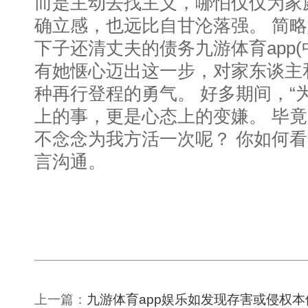
而是主动去找主义，哪怕仅仅为家
确立感，也远比自甘沦落强。 简
下子还清丈夫的债务九游体育app(
有她惬心迈出这一步，对家东谈主
种再行登程的勇气。 好多期间，“
上的事，更是心态上的变嫌。 毕
不念念为我方活一次呢？ 你如何看
言沟通。
上一篇：
九游体育app娱乐如发现存害或侵权本体-