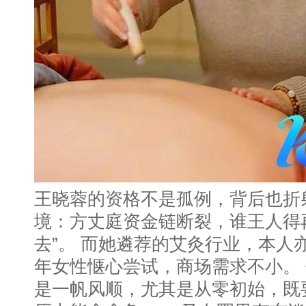
王晓蓉的资格不是孤例，背后也折
境：方丈庭资金链断裂，谁王人得
去”。 而她遴荐的艾灸行业，本人
年女性惬心尝试，商场需求不小。
是一帆风顺，尤其是从零初始，既