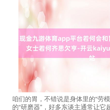
咱们的胃，不错说是身体里的“劳模
的“研磨器”，好多东谈主通常让它