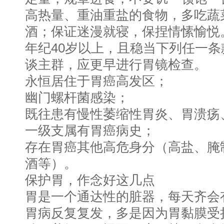
高热量、重油重盐的食物，多吃蔬
酒；保证迷漫就寝，保捏情愫愉悦
年纪40岁以上，且稳当下列任一
谈主群，应更早进行胃镜检查。
永恒居住于胃癌高发区；
幽门螺杆菌感染；
既往患有慢性萎缩性胃炎、胃溃疡
一级支属有胃癌病史；
存在胃癌其他高危身分（高盐、腌
酒等）。
保护胃，作念好这几点
胃是一个通达性的脏器，每天齐会
胃病反复复发，多是因为胃黏膜受