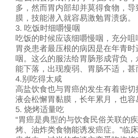
多，然而胃内部却并莫得食物，导
膜，技能潜入就容易激勉胃溃疡。
3. 吃饭时细嚼慢咽
吃饭的时候应该细嚼慢咽，充分咀
胃炎患者最压根的病因是在年青时
咽。这么的服法给胃肠形成背负，
能下落，出现瘦弱、胃肠不适，甚
4.别吃得太咸
高盐饮食也与胃癌的发生有着密切
液会松懈胃黏膜，长年累月，也容
5. 烧烤适量吃
“胃癌是典型的与饮食民俗关联的
烤、油炸类食物能诱发癌症。”临床