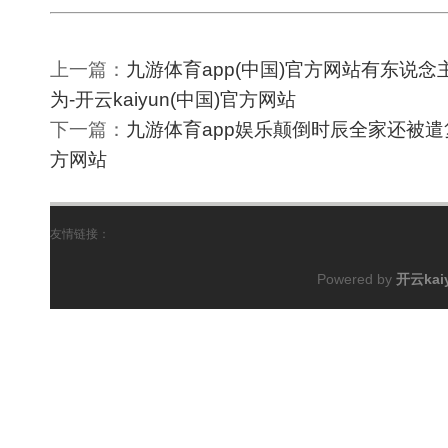
上一篇：
九游体育app(中国)官方网站有东说
为-开云kaiyun(中国)官方网站
下一篇：
九游体育app娱乐颠倒时辰全家还被遣复返
方网站
友情链接：
Powered by
开云ka