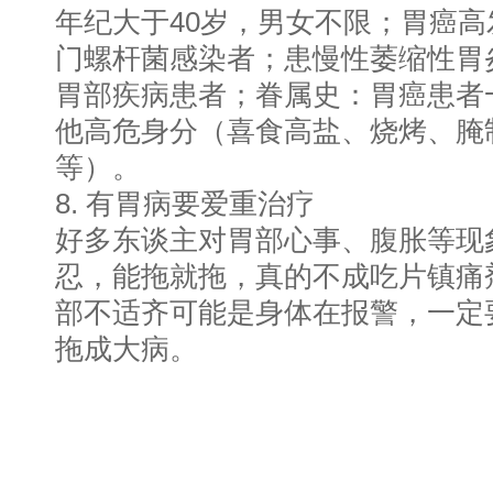
年纪大于40岁，男女不限；胃癌
门螺杆菌感染者；患慢性萎缩性胃
胃部疾病患者；眷属史：胃癌患者
他高危身分（喜食高盐、烧烤、腌
等）。
8. 有胃病要爱重治疗
好多东谈主对胃部心事、腹胀等现
忍，能拖就拖，真的不成吃片镇痛
部不适齐可能是身体在报警，一定
拖成大病。