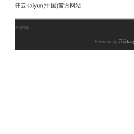
开云kaiyun(中国)官方网站
友情链接：
Powered by
开云ka